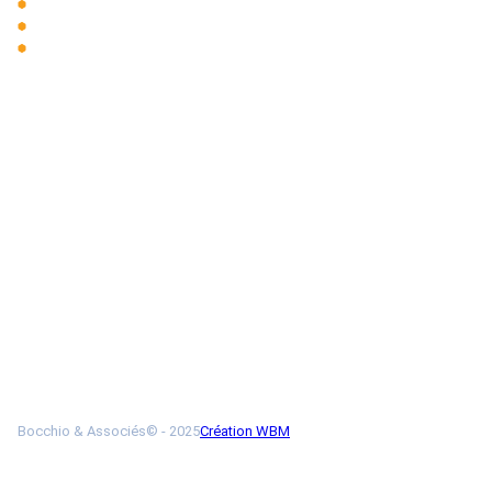
CGU
Politique de confidentialité
Médiateur
Bocchio & Associés© - 2025
Création WBM