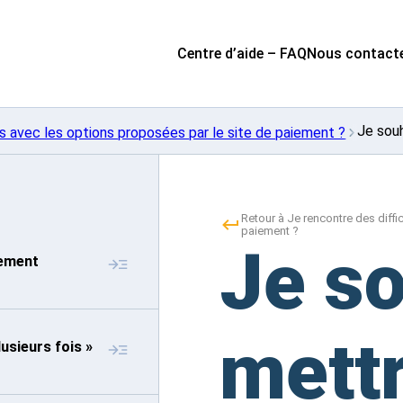
Centre d’aide – FAQ
Nous contact
Je sou
és avec les options proposées par le site de paiement ?
Retour à Je rencontre des diffi
paiement ?
Je s
lement
mett
usieurs fois »