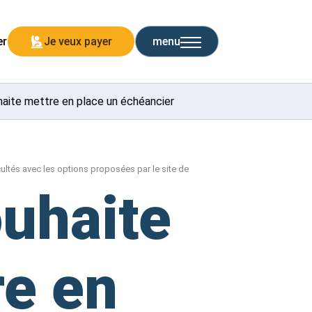
er
Je veux payer
menu
haite mettre en place un échéancier
cultés avec les options proposées par le site de
ouhaite
re en