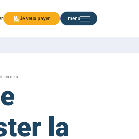
er
Je veux payer
menu
nt ma dette
je
ter la