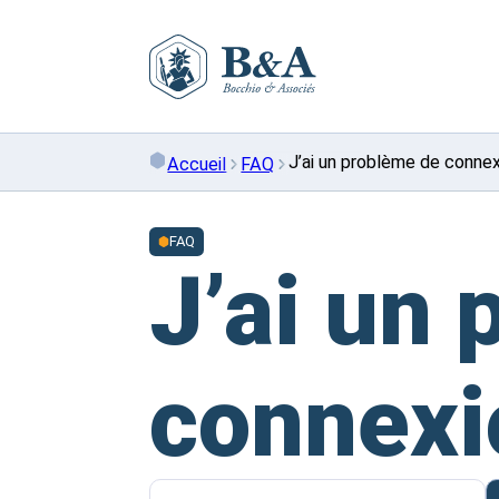
Skip
to
content
J’ai un problème de connexi
Accueil
FAQ
FAQ
J’ai un
connexio