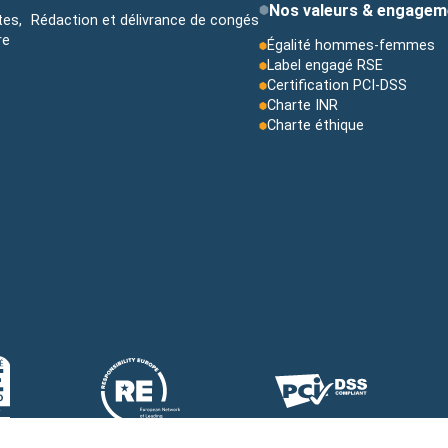
Nos valeurs & engagem
ctes, Rédaction et délivrance de congés
re
Égalité hommes-femmes
s
Label engagé RSE
Certification PCI-DSS
Charte INR
Charte éthique