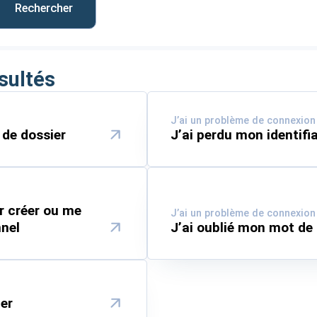
sultés
J’ai un problème de connexion 
de dossier
J’ai perdu mon identifi
ur créer ou me
J’ai un problème de connexion 
nel
J’ai oublié mon mot d
er