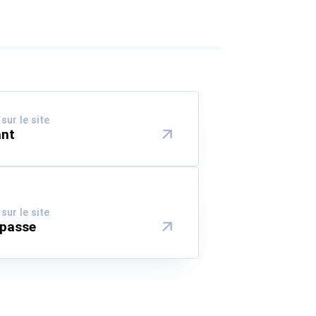
sur le site
ant
sur le site
e passe