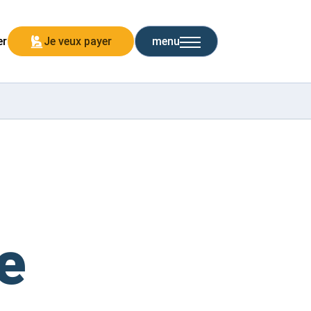
er
Je veux payer
menu
te