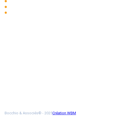
CGU
Politique de confidentialité
Médiateur
Bocchio & Associés© - 2025
Création WBM